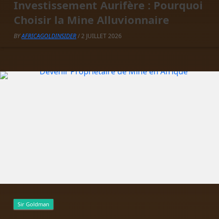
Investissement Aurifère : Pourquoi
Choisir la Mine Alluvionnaire
BY
AFRICAGOLDINSIDER
/ 2 JUILLET 2026
Sir Goldman