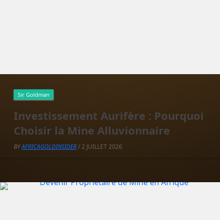
Sir Goldman
Investissement Aurifère : Pourquoi
Choisir la Mine Alluvionnaire
BY
AFRICAGOLDINSIDER
/ 2 JUILLET 2026