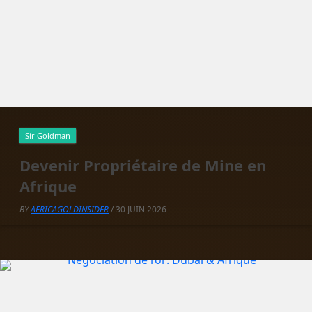
Sir Goldman
Devenir Propriétaire de Mine en
Afrique
BY
AFRICAGOLDINSIDER
/ 30 JUIN 2026