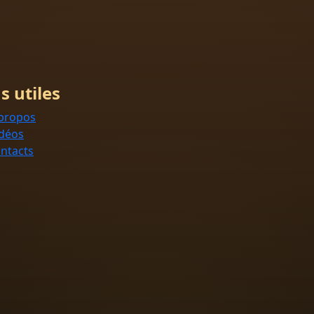
s utiles
propos
déos
ntacts